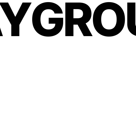
AY
GRO